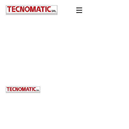
Sede legale:
Via Volturno, 61/a
43125, Parma